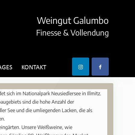
Weingut Galumbo
Finesse & Vollendung
AGES
KONTAKT
et sich im Nationalpark Neusiedlersee in Illmitz.
augebiets sind die hohe Anzahl der
er See und die umliegenden Lacken, die als
en.
eingärten. Unsere Weißweine, wie