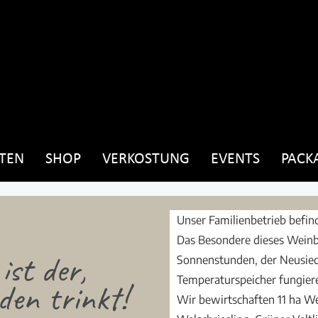
TEN
SHOP
VERKOSTUNG
EVENTS
PACK
Unser Familienbetrieb befind
Das Besondere dieses Weinb
ist der,
Sonnenstunden, der Neusiedl
Temperaturspeicher fungier
en trinkt!
Wir bewirtschaften 11 ha W