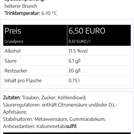
heiterer Brunch
Trinktemperatur:
6-10 °C
Preis
6,50 EURO
Grundpreis
8,67 EURO / l
Alkohol
11.5 %vol
Säure
6.1 g/l
Restzucker
20 g/l
Inhalt pro Flasche
0.75 l
Zutaten:
Trauben, Zucker; Kohlendioxid;
Säureregulatoren: enthält Citronensäure und/oder D,L-
Apfelsäure;
Stabilisatoren: Metaweinsäure, Gummiarabikum;
Antioxidantien: Kaliummetabi
sulfit