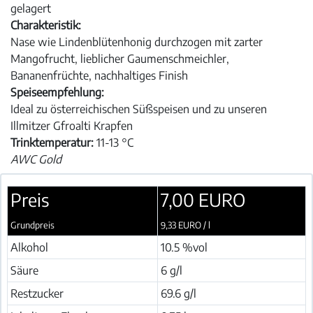
gelagert
Charakteristik:
Nase wie Lindenblütenhonig durchzogen mit zarter
Mangofrucht, lieblicher Gaumenschmeichler,
Bananenfrüchte, nachhaltiges Finish
Speiseempfehlung:
Ideal zu österreichischen Süßspeisen und zu unseren
Illmitzer Gfroalti Krapfen
Trinktemperatur:
11-13 °C
AWC Gold
Preis
7,00 EURO
Grundpreis
9,33 EURO / l
Alkohol
10.5 %vol
Säure
6 g/l
Restzucker
69.6 g/l