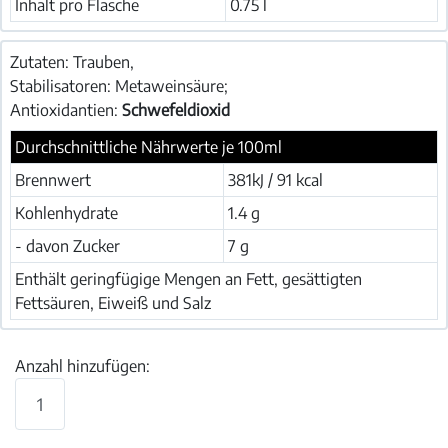
Inhalt pro Flasche
0.75 l
Zutaten: Trauben,
Stabilisatoren: Metaweinsäure;
Antioxidantien:
Schwefeldioxid
Durchschnittliche Nährwerte je 100ml
Brennwert
381kJ / 91 kcal
Kohlenhydrate
1.4 g
- davon Zucker
7 g
Enthält geringfügige Mengen an Fett, gesättigten
Fettsäuren, Eiweiß und Salz
Anzahl hinzufügen: